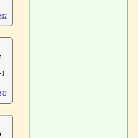
読む
除
]
読む
頂