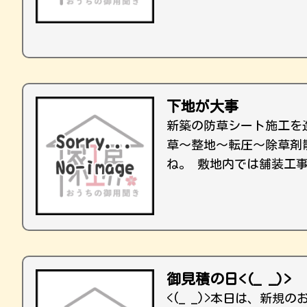
下地が大事
新築の防草シート施工を
草～整地～転圧～除草剤散
ね。 敷地内では舗装工
御見積の日<(_ _)>
<(_ _)>本日は、新