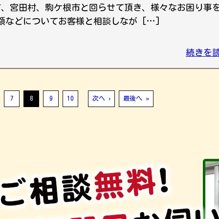
市、宮田村、駒ケ根市と回らせて頂き、様々なお困り事
額などについてお客様と相談しなが […]
続きを
7
8
9
10
次へ ›
最後へ »