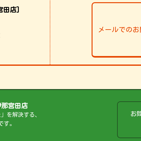
宮田店]
メールでのお
！
伊那宮田店
お
た」を解決する、
です。